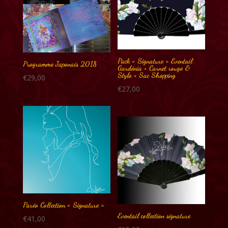
Pack « Signature » Eventail
Programme Japonais 2018
Gardénia + Carnet rouge &
Stylo + Sac Shopping
€
29,00
€
27,00
Paréo Collection « Signature »
Eventail collection signature
€
41,00