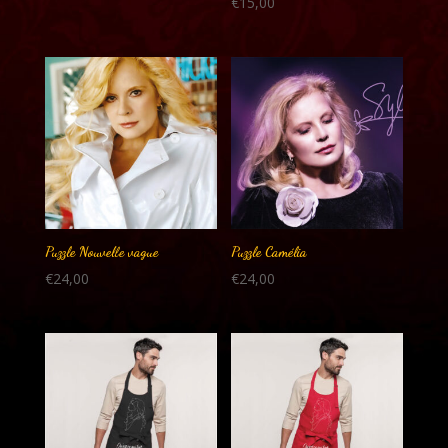
€
15,00
Puzzle Nouvelle vague
Puzzle Camélia
€
24,00
€
24,00