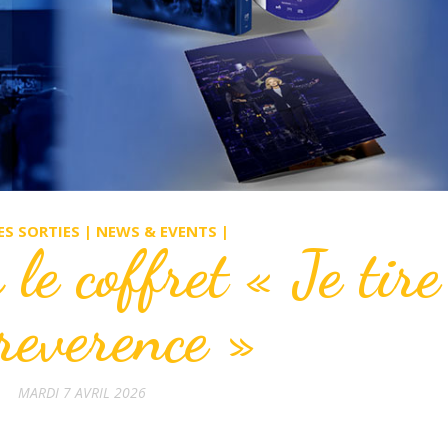
ES SORTIES | NEWS & EVENTS |
e coffret « Je tire
reverence »
MARDI 7 AVRIL 2026