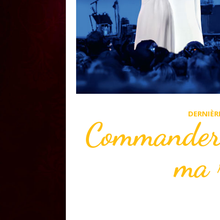
DERNIÈR
Commander l
ma 