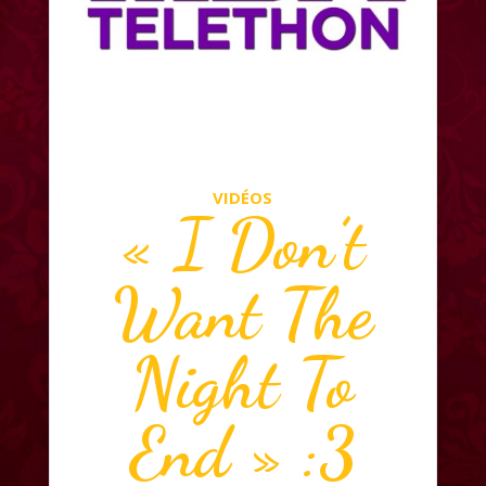
VIDÉOS
« I Don’t
Want The
Night To
End » :3