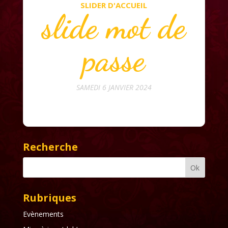
SLIDER D'ACCUEIL
slide mot de
passe
SAMEDI 6 JANVIER 2024
Recherche
Rubriques
Evènements